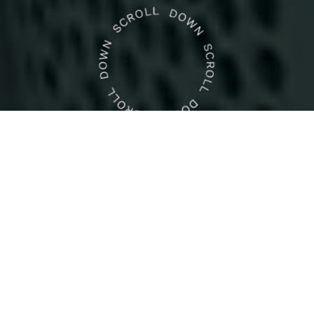
La SAM Azur Tech,
installée depuis plus
de 40 ans en
Principauté,
accompagne plus de
300 entreprises
dans leur quête de