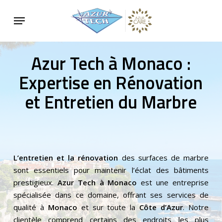
Skip
Menu
to
main
content
Azur Tech à Monaco :
Expertise en Rénovation
et Entretien du Marbre
L’entretien et la rénovation
des surfaces de marbre
sont essentiels pour maintenir l’éclat des bâtiments
prestigieux.
Azur Tech à Monaco
est une entreprise
spécialisée dans ce domaine, offrant ses services de
qualité à
Monaco
et sur toute la
Côte d’Azur
. Notre
clientèle comprend certains des endroits les plus